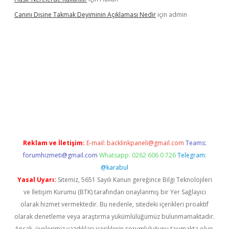
Canını Dişine Takmak Deyiminin Açıklaması Nedir
için
admin
üncel giriş
https://betexpergir.net/
Reklam ve İletişim:
E-mail:
backlinkpaneli@gmail.com
Teams:
forumhizmeti@gmail.com
Whatsapp: 0262 606 0 726
Telegram:
@karabul
Yasal Uyarı:
Sitemiz, 5651 Sayılı Kanun gereğince Bilgi Teknolojileri
ve İletişim Kurumu (BTK) tarafından onaylanmış bir Yer Sağlayıcı
olarak hizmet vermektedir. Bu nedenle, sitedeki içerikleri proaktif
olarak denetleme veya araştırma yükümlülüğümüz bulunmamaktadır.
Ancak, üyelerimiz yazdıkları içeriklerin sorumluluğunu taşımakta olup,