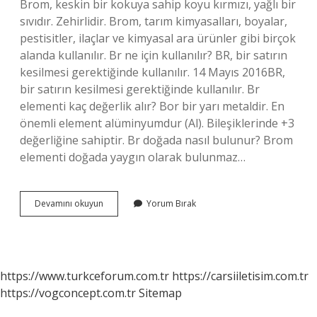
Brom, keskin bir kokuya sahip koyu kırmızı, yağlı bir
sıvıdır. Zehirlidir. Brom, tarım kimyasalları, boyalar,
pestisitler, ilaçlar ve kimyasal ara ürünler gibi birçok
alanda kullanılır. Br ne için kullanılır? BR, bir satırın
kesilmesi gerektiğinde kullanılır. 14 Mayıs 2016BR,
bir satırın kesilmesi gerektiğinde kullanılır. Br
elementi kaç değerlik alır? Bor bir yarı metaldir. En
önemli element alüminyumdur (Al). Bileşiklerinde +3
değerliğine sahiptir. Br doğada nasıl bulunur? Brom
elementi doğada yaygın olarak bulunmaz…
Br
Devamını okuyun
Yorum Bırak
Elementi
Ne
Işe
Yarar
https://www.turkceforum.com.tr
https://carsiiletisim.com.tr
https://vogconcept.com.tr
Sitemap