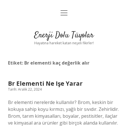
menüyü
Anasayfa
aç
Gizlilik Politikası
Enerji Dolu Tüyolar
Yasal Uyarı
Hayatına hareket katan neşeli fikirler!
Hakkımızda
Etiket:
Br elementi kaç değerlik alır
Br Elementi Ne Işe Yarar
Tarih: Aralık 22, 2024
Br elementi nerelerde kullanılır? Brom, keskin bir
kokuya sahip koyu kırmızı, yağlı bir sıvıdır. Zehirlidir.
Brom, tarım kimyasalları, boyalar, pestisitler, ilaçlar
ve kimyasal ara ürünler gibi birçok alanda kullanılır.