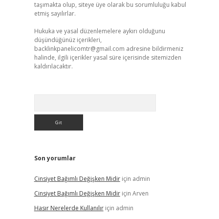
taşımakta olup, siteye üye olarak bu sorumluluğu kabul
etmiş sayılırlar.
Hukuka ve yasal düzenlemelere aykırı olduğunu
düşündüğünüz içerikleri,
backlinkpanelicomtr@gmail.com
adresine bildirmeniz
halinde, ilgili içerikler yasal süre içerisinde sitemizden
kaldırılacaktır.
Arama
Son yorumlar
Cinsiyet Bağımlı Değişken Midir
için
admin
Cinsiyet Bağımlı Değişken Midir
için
Arven
Hasır Nerelerde Kullanılır
için
admin