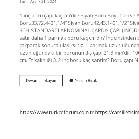
Tarih: Aralık 21, 2024
1 inç boru çapı kaç cm’dir? Siyah Boru Boyutları ve A
Boru33,72,4401,1/4″ Siyah Boru42,43,1401,1/2″ Siy
SCH-STANDARTLARNOMİNAL ÇAPDİŞ ÇAPI (INC)DIŞ
satır daha 1 parmak boru kaç cm’dir? İnç cinsinden
çarparak sonuca ulaşırsınız. 1 parmak uzunluğunda
uzunluğundaki bir borunun dış çapı 21,3 mm’dir. 1
cm. Et kalınlığı 3. 2 inç boru kaç santim? Boru çap
1Inç
Devamını okuyun
Yorum Bırak
Boru
Kaç
Cm
https://www.turkceforum.com.tr
https://carsiiletisi