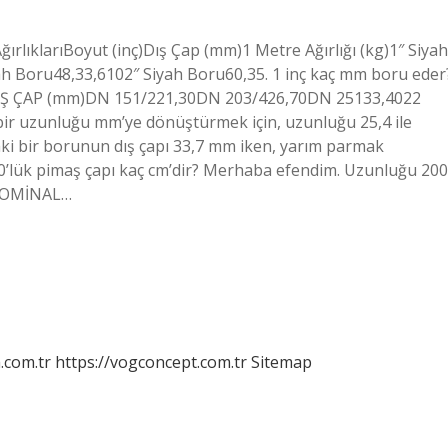
ğırlıklarıBoyut (inç)Dış Çap (mm)1 Metre Ağırlığı (kg)1″ Siyah
ah Boru48,33,6102″ Siyah Boru60,35. 1 inç kaç mm boru eder
 ÇAP (mm)DN 151/221,30DN 203/426,70DN 25133,4022
 bir uzunluğu mm’ye dönüştürmek için, uzunluğu 25,4 ile
ki bir borunun dış çapı 33,7 mm iken, yarım parmak
00’lük pimaş çapı kaç cm’dir? Merhaba efendim. Uzunluğu 200
ı NOMİNAL…
m.com.tr
https://vogconcept.com.tr
Sitemap