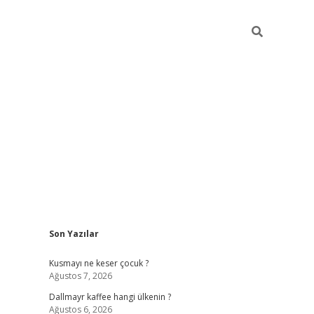
Sidebar
Son Yazılar
ilbet yeni giriş
betexper güncel gir
Kusmayı ne keser çocuk ?
Ağustos 7, 2026
Dallmayr kaffee hangi ülkenin ?
Ağustos 6, 2026