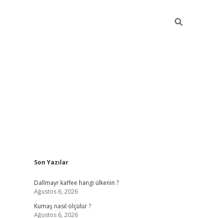
Sidebar
Son Yazılar
ilbet yeni giriş
betexper güncel gir
Dallmayr kaffee hangi ülkenin ?
Ağustos 6, 2026
Kumaş nasıl ölçülür ?
Ağustos 6, 2026