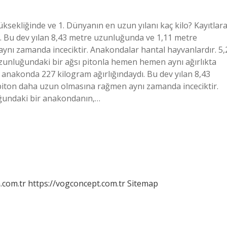
ksekliğinde ve 1. Dünyanın en uzun yılanı kaç kilo? Kayıtlar
. Bu dev yılan 8,43 metre uzunluğunda ve 1,11 metre
ynı zamanda inceciktir. Anakondalar hantal hayvanlardır. 5,
unluğundaki bir ağsı pitonla hemen hemen aynı ağırlıkta
 anakonda 227 kilogram ağırlığındaydı. Bu dev yılan 8,43
piton daha uzun olmasına rağmen aynı zamanda inceciktir.
uğundaki bir anakondanın,…
m.com.tr
https://vogconcept.com.tr
Sitemap