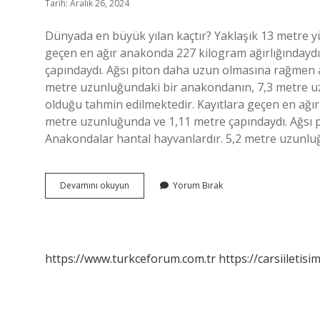
Tarih: Aralık 26, 2024
Dünyada en büyük yılan kaçtır? Yaklaşık 13 metre yü
geçen en ağır anakonda 227 kilogram ağırlığındaydı
çapındaydı. Ağsı piton daha uzun olmasına rağmen a
metre uzunluğundaki bir anakondanın, 7,3 metre uz
olduğu tahmin edilmektedir. Kayıtlara geçen en ağır
metre uzunluğunda ve 1,11 metre çapındaydı. Ağsı 
Anakondalar hantal hayvanlardır. 5,2 metre uzunl
Dünyanın
Devamını okuyun
Yorum Bırak
En
Büyük
Yılanı
Ne
Kadar
https://www.turkceforum.com.tr
https://carsiiletisi