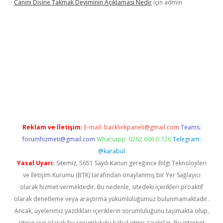
Canını Dişine Takmak Deyiminin Açıklaması Nedir
için
admin
ncel giriş
https://betexpergir.net/
Reklam ve İletişim:
E-mail:
backlinkpaneli@gmail.com
Teams:
forumhizmeti@gmail.com
Whatsapp: 0262 606 0 726
Telegram:
@karabul
Yasal Uyarı:
Sitemiz, 5651 Sayılı Kanun gereğince Bilgi Teknolojileri
ve İletişim Kurumu (BTK) tarafından onaylanmış bir Yer Sağlayıcı
olarak hizmet vermektedir. Bu nedenle, sitedeki içerikleri proaktif
olarak denetleme veya araştırma yükümlülüğümüz bulunmamaktadır.
Ancak, üyelerimiz yazdıkları içeriklerin sorumluluğunu taşımakta olup,
siteye üye olarak bu sorumluluğu kabul etmiş sayılırlar. Bu internet