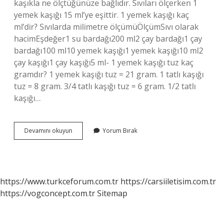
kaşıkla ne ölçtüğünüze bağlıdır. Sıvıları ölçerken 1
yemek kaşığı 15 ml’ye eşittir. 1 yemek kaşığı kaç
ml’dir? Sıvılarda milimetre ölçümüÖlçümSıvı olarak
hacimEşdeğer1 su bardağı200 ml2 çay bardağı1 çay
bardağı100 ml10 yemek kaşığı1 yemek kaşığı10 ml2
çay kaşığı1 çay kaşığı5 ml- 1 yemek kaşığı tuz kaç
gramdır? 1 yemek kaşığı tuz = 21 gram. 1 tatlı kaşığı
tuz = 8 gram. 3/4 tatlı kaşığı tuz = 6 gram. 1/2 tatlı
kaşığı…
Bir
Devamını okuyun
Yorum Bırak
Yemek
Kaşığı
Ne
Kadar
https://www.turkceforum.com.tr
https://carsiiletisim.com.tr
https://vogconcept.com.tr
Sitemap