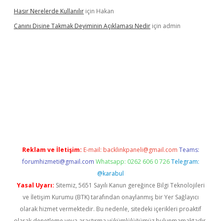
Hasır Nerelerde Kullanılır
için
Hakan
Canını Dişine Takmak Deyiminin Açıklaması Nedir
için
admin
ncel giriş
https://betexpergir.net/
Reklam ve İletişim:
E-mail:
backlinkpaneli@gmail.com
Teams:
forumhizmeti@gmail.com
Whatsapp: 0262 606 0 726
Telegram:
@karabul
Yasal Uyarı:
Sitemiz, 5651 Sayılı Kanun gereğince Bilgi Teknolojileri
ve İletişim Kurumu (BTK) tarafından onaylanmış bir Yer Sağlayıcı
olarak hizmet vermektedir. Bu nedenle, sitedeki içerikleri proaktif
olarak denetleme veya araştırma yükümlülüğümüz bulunmamaktadır.