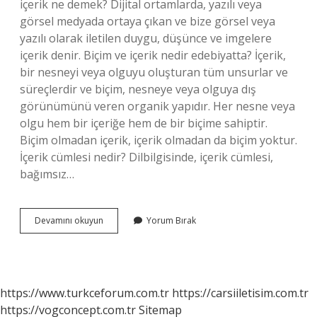
içerik ne demek? Dijital ortamlarda, yazılı veya
görsel medyada ortaya çıkan ve bize görsel veya
yazılı olarak iletilen duygu, düşünce ve imgelere
içerik denir. Biçim ve içerik nedir edebiyatta? İçerik,
bir nesneyi veya olguyu oluşturan tüm unsurlar ve
süreçlerdir ve biçim, nesneye veya olguya dış
görünümünü veren organik yapıdır. Her nesne veya
olgu hem bir içeriğe hem de bir biçime sahiptir.
Biçim olmadan içerik, içerik olmadan da biçim yoktur.
İçerik cümlesi nedir? Dilbilgisinde, içerik cümlesi,
bağımsız…
Edebiyatta
Devamını okuyun
Yorum Bırak
Içerik
Ne
Demek
https://www.turkceforum.com.tr
https://carsiiletisim.com.tr
https://vogconcept.com.tr
Sitemap