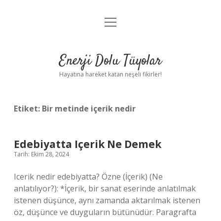
menüyü
Anasayfa
aç
Gizlilik Politikası
Enerji Dolu Tüyolar
Yasal Uyarı
Hayatına hareket katan neşeli fikirler!
Hakkımızda
Etiket:
Bir metinde içerik nedir
Edebiyatta Içerik Ne Demek
Tarih: Ekim 28, 2024
Icerik nedir edebiyatta? Özne (İçerik) (Ne
anlatılıyor?): *İçerik, bir sanat eserinde anlatılmak
istenen düşünce, aynı zamanda aktarılmak istenen
öz, düşünce ve duyguların bütünüdür. Paragrafta