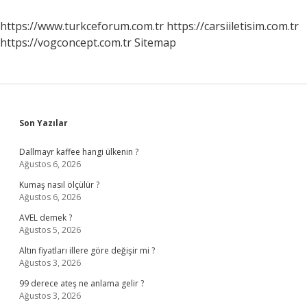
Olmadığını
Nasıl
https://www.turkceforum.com.tr
https://carsiiletisim.com.tr
Anlarız
https://vogconcept.com.tr
Sitemap
Sidebar
Son Yazılar
Dallmayr kaffee hangi ülkenin ?
Ağustos 6, 2026
Kumaş nasıl ölçülür ?
Ağustos 6, 2026
AVEL demek ?
Ağustos 5, 2026
Altın fiyatları illere göre değişir mi ?
Ağustos 3, 2026
99 derece ateş ne anlama gelir ?
Ağustos 3, 2026