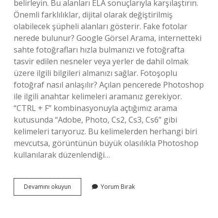
belirleyin. Bu alanları ELA sonuçlarıyla karşılaştırın.
Önemli farklılıklar, dijital olarak değiştirilmiş
olabilecek şüpheli alanları gösterir. Fake fotolar
nerede bulunur? Google Görsel Arama, internetteki
sahte fotoğrafları hızla bulmanızı ve fotoğrafta
tasvir edilen nesneler veya yerler de dahil olmak
üzere ilgili bilgileri almanızı sağlar. Fotoşoplu
fotoğraf nasıl anlaşılır? Açılan pencerede Photoshop
ile ilgili anahtar kelimeleri aramanız gerekiyor.
“CTRL + F” kombinasyonuyla açtığımız arama
kutusunda “Adobe, Photo, Cs2, Cs3, Cs6” gibi
kelimeleri tarıyoruz. Bu kelimelerden herhangi biri
mevcutsa, görüntünün büyük olasılıkla Photoshop
kullanılarak düzenlendiği…
Bir
Devamını okuyun
Yorum Bırak
Fotoğrafın
Fake
Olup