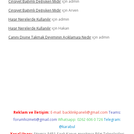
Cinsiyet Bağımlı Değişken Midir
için
admin
Cinsiyet Bağımlı Değişken Midir
için
Arven
Hasır Nerelerde Kullanılır
için
admin
Hasır Nerelerde Kullanılır
için
Hakan
Canını Dişine Takmak Deyiminin Açıklaması Nedir
için
admin
üncel giriş
https://betexpergir.net/
Reklam ve İletişim:
E-mail:
backlinkpaneli@gmail.com
Teams:
forumhizmeti@gmail.com
Whatsapp: 0262 606 0 726
Telegram:
@karabul
Yasal Uyarı:
Sitemiz, 5651 Sayılı Kanun gereğince Bilgi Teknolojileri