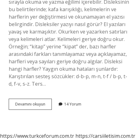
sırayla okuma ve yazma eğilimi içerebilir. Disleksinin
bu belirtilerinde; kafa karışıklığı, kelimelerin ve
harflerin yer değiştirmesi ve okunamayan el yazısı
belirgindir. Disleksiler yazıyı nasıl görür? El yazıları
yavaş ve karmaşıktır. Okurken ve yazarken satırları
veya kelimeleri atlar. Kelimeleri geriye doğru okur.
Örneğin; “kitap” yerine “kipat” der, bazı harfler
arasındaki farkları tanımlayamaz veya açıklayamaz,
harfleri veya sayıları geriye doğru algılar. Disleksi
hangi harfler? Yaygın okuma hataları şunlardır:
Karıştırılan sesteş sözcükler: d-b-p, m-n, t-f / b-p, t-
d, f-v, s-z. Ters…
Disleksi
Devamını okuyun
14 Yorum
Olan
Çocuk
Nasıl
Yazı
Yazar
https://www.turkceforum.com.tr
https://carsiiletisim.com.tr