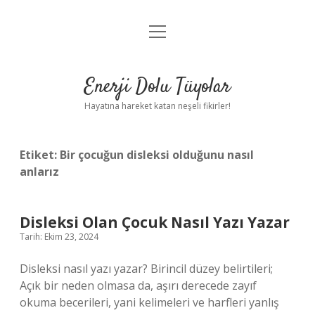
menüyü
Anasayfa
aç
Gizlilik Politikası
Enerji Dolu Tüyolar
Yasal Uyarı
Hayatına hareket katan neşeli fikirler!
Hakkımızda
Etiket:
Bir çocuğun disleksi olduğunu nasıl
anlarız
Disleksi Olan Çocuk Nasıl Yazı Yazar
Tarih: Ekim 23, 2024
Disleksi nasıl yazı yazar? Birincil düzey belirtileri;
Açık bir neden olmasa da, aşırı derecede zayıf
okuma becerileri, yani kelimeleri ve harfleri yanlış