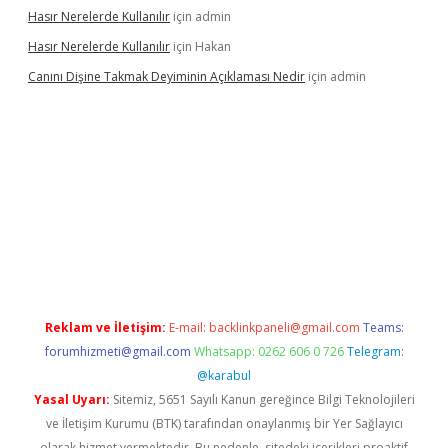
Hasır Nerelerde Kullanılır
için
admin
Hasır Nerelerde Kullanılır
için
Hakan
Canını Dişine Takmak Deyiminin Açıklaması Nedir
için
admin
üncel giriş
https://betexpergir.net/
Reklam ve İletişim:
E-mail:
backlinkpaneli@gmail.com
Teams:
forumhizmeti@gmail.com
Whatsapp: 0262 606 0 726
Telegram:
@karabul
Yasal Uyarı:
Sitemiz, 5651 Sayılı Kanun gereğince Bilgi Teknolojileri
ve İletişim Kurumu (BTK) tarafından onaylanmış bir Yer Sağlayıcı
olarak hizmet vermektedir. Bu nedenle, sitedeki içerikleri proaktif