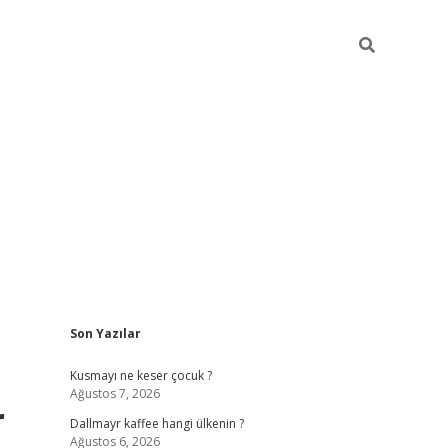
Sidebar
Son Yazılar
ilbet yeni giriş
betexper güncel gir
Kusmayı ne keser çocuk ?
Ağustos 7, 2026
r
Dallmayr kaffee hangi ülkenin ?
Ağustos 6, 2026