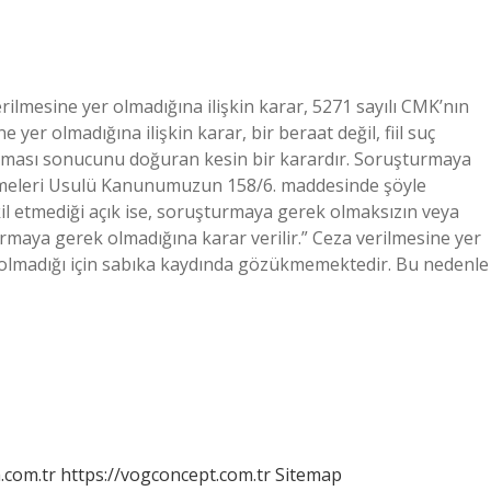
rilmesine yer olmadığına ilişkin karar, 5271 sayılı CMK’nın
er olmadığına ilişkin karar, bir beraat değil, fiil suç
ılmaması sonucunu doğuran kesin bir karardır. Soruşturmaya
meleri Usulü Kanunumuzun 158/6. maddesinde şöyle
şkil etmediği açık ise, soruşturmaya gerek olmaksızın veya
urmaya gerek olmadığına karar verilir.” Ceza verilmesine yer
 olmadığı için sabıka kaydında gözükmemektedir. Bu nedenle
m.com.tr
https://vogconcept.com.tr
Sitemap