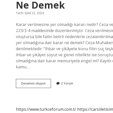
Ne Demek
Tarih: Eylül 22, 2024
Karar verilmesine yer olmadığı kararı nedir? Ceza ve
223/3-4 maddesinde düzenlenmiştir. Ceza verilmesine y
oluştursa bile failin belirli nedenlerle cezalandır
yer olmadığına dair karar ne demek? Ceza Muhake
denilmektedir: “İhbar ve şikâyete konu fiilin suç te
ihbar ve şikâyet soyut ve genel nitelikte ise soruşt
olmadığına dair karar memuriyete engel mi? Kayıtlı
kamu…
Karar
Devamını okuyun
2 Yorum
Verilmesine
Yer
Olmadığına
Dair
Karar
https://www.turkceforum.com.tr
https://carsiiletisi
Ne