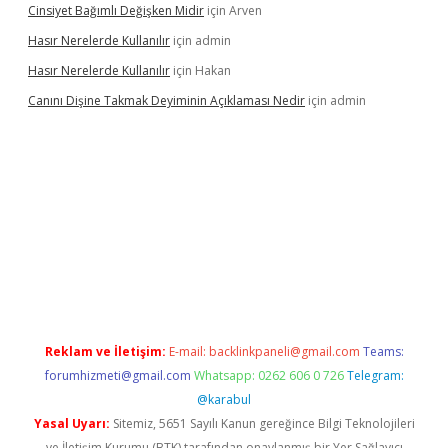
Cinsiyet Bağımlı Değişken Midir
için
Arven
Hasır Nerelerde Kullanılır
için
admin
Hasır Nerelerde Kullanılır
için
Hakan
Canını Dişine Takmak Deyiminin Açıklaması Nedir
için
admin
güncel giriş
https://betexpergir.net/
Reklam ve İletişim:
E-mail:
backlinkpaneli@gmail.com
Teams:
forumhizmeti@gmail.com
Whatsapp: 0262 606 0 726
Telegram:
@karabul
Yasal Uyarı:
Sitemiz, 5651 Sayılı Kanun gereğince Bilgi Teknolojileri
ve İletişim Kurumu (BTK) tarafından onaylanmış bir Yer Sağlayıcı