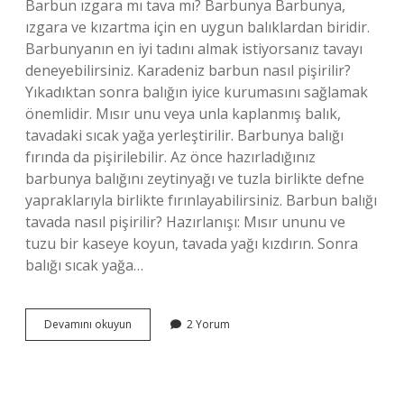
Barbun ızgara mı tava mı? Barbunya Barbunya,
ızgara ve kızartma için en uygun balıklardan biridir.
Barbunyanın en iyi tadını almak istiyorsanız tavayı
deneyebilirsiniz. Karadeniz barbun nasıl pişirilir?
Yıkadıktan sonra balığın iyice kurumasını sağlamak
önemlidir. Mısır unu veya unla kaplanmış balık,
tavadaki sıcak yağa yerleştirilir. Barbunya balığı
fırında da pişirilebilir. Az önce hazırladığınız
barbunya balığını zeytinyağı ve tuzla birlikte defne
yapraklarıyla birlikte fırınlayabilirsiniz. Barbun balığı
tavada nasıl pişirilir? Hazırlanışı: Mısır ununu ve
tuzu bir kaseye koyun, tavada yağı kızdırın. Sonra
balığı sıcak yağa…
Barbun
Devamını okuyun
2 Yorum
Fırında
Mı
Tavada
Mı