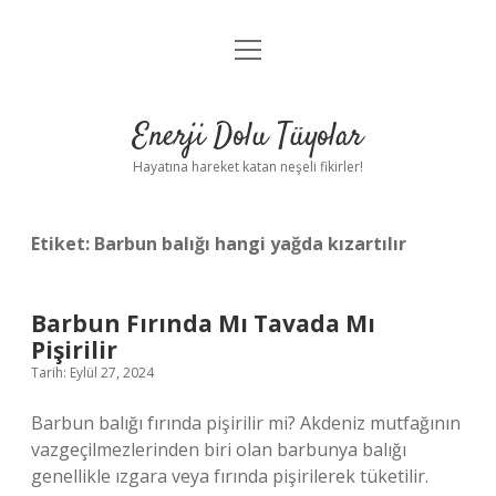
menüyü
Anasayfa
aç
Gizlilik Politikası
Enerji Dolu Tüyolar
Yasal Uyarı
Hayatına hareket katan neşeli fikirler!
Hakkımızda
Etiket:
Barbun balığı hangi yağda kızartılır
Barbun Fırında Mı Tavada Mı
Pişirilir
Tarih: Eylül 27, 2024
Barbun balığı fırında pişirilir mi? Akdeniz mutfağının
vazgeçilmezlerinden biri olan barbunya balığı
genellikle ızgara veya fırında pişirilerek tüketilir.