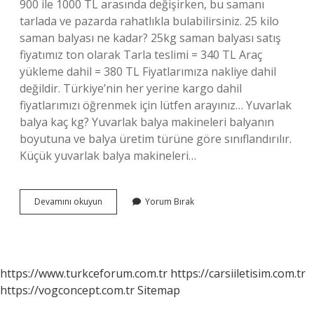
900 ile 1000 TL arasında değişirken, bu samanı
tarlada ve pazarda rahatlıkla bulabilirsiniz. 25 kilo
saman balyası ne kadar? 25kg saman balyası satış
fiyatımız ton olarak Tarla teslimi = 340 TL Araç
yükleme dahil = 380 TL Fiyatlarımıza nakliye dahil
değildir. Türkiye’nin her yerine kargo dahil
fiyatlarımızı öğrenmek için lütfen arayınız… Yuvarlak
balya kaç kg? Yuvarlak balya makineleri balyanın
boyutuna ve balya üretim türüne göre sınıflandırılır.
Küçük yuvarlak balya makineleri…
1
Devamını okuyun
Yorum Bırak
Saman
Balyası
Kac
Kg
https://www.turkceforum.com.tr
https://carsiiletisim.com.tr
https://vogconcept.com.tr
Sitemap