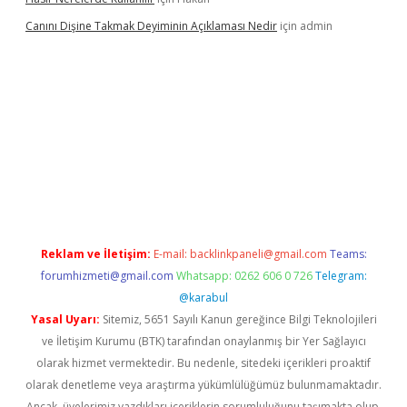
Canını Dişine Takmak Deyiminin Açıklaması Nedir
için
admin
üncel giriş
https://betexpergir.net/
Reklam ve İletişim:
E-mail:
backlinkpaneli@gmail.com
Teams:
forumhizmeti@gmail.com
Whatsapp: 0262 606 0 726
Telegram:
@karabul
Yasal Uyarı:
Sitemiz, 5651 Sayılı Kanun gereğince Bilgi Teknolojileri
ve İletişim Kurumu (BTK) tarafından onaylanmış bir Yer Sağlayıcı
olarak hizmet vermektedir. Bu nedenle, sitedeki içerikleri proaktif
olarak denetleme veya araştırma yükümlülüğümüz bulunmamaktadır.
Ancak, üyelerimiz yazdıkları içeriklerin sorumluluğunu taşımakta olup,