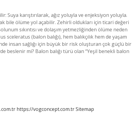
ilir: Suya karıştırılarak, ağız yoluyla ve enjeksiyon yoluyla.
le ölüme yol açabilir. Zehirli oldukları için ticari değeri
e solunum sıkıntısı ve dolaşım yetmezliğinden ölüme neden
alus sceleratus (balon balığı), hem balıkçılık hem de yaşam
ğinde insan sağlığı için büyük bir risk oluşturan çok güçlü bir
vde beslenir mi? Balon balığı türü olan “Yeşil benekli balon
m.com.tr
https://vogconcept.com.tr
Sitemap