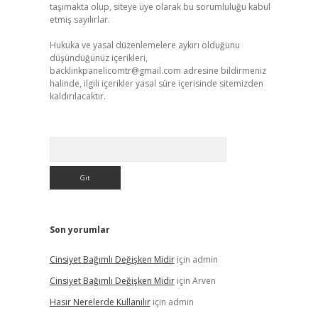
taşımakta olup, siteye üye olarak bu sorumluluğu kabul
etmiş sayılırlar.
Hukuka ve yasal düzenlemelere aykırı olduğunu
düşündüğünüz içerikleri,
backlinkpanelicomtr@gmail.com
adresine bildirmeniz
halinde, ilgili içerikler yasal süre içerisinde sitemizden
kaldırılacaktır.
Arama
Son yorumlar
Cinsiyet Bağımlı Değişken Midir
için
admin
Cinsiyet Bağımlı Değişken Midir
için
Arven
Hasır Nerelerde Kullanılır
için
admin