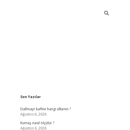
Sidebar
Son Yazılar
ilbet yeni giriş
betexper güncel gir
Dallmayr kaffee hangi ülkenin ?
Ağustos 6, 2026
Kumaş nasıl ölçülür ?
Ağustos 6, 2026