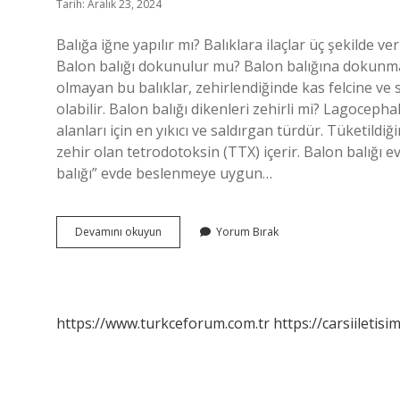
Tarih: Aralık 23, 2024
Balığa iğne yapılır mı? Balıklara ilaçlar üç şekilde ver
Balon balığı dokunulur mu? Balon balığına dokunmak bi
olmayan bu balıklar, zehirlendiğinde kas felcine v
olabilir. Balon balığı dikenleri zehirli mi? Lagoceph
alanları için en yıkıcı ve saldırgan türdür. Tüketildi
zehir olan tetrodotoksin (TTX) içerir. Balon balığı e
balığı” evde beslenmeye uygun…
Balon
Devamını okuyun
Yorum Bırak
Balığının
Iğnesi
Var
Mı
https://www.turkceforum.com.tr
https://carsiiletisi