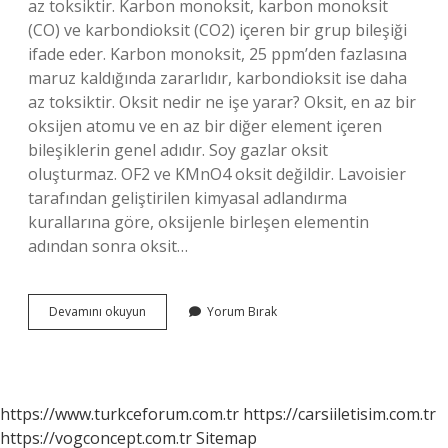
az toksiktir. Karbon monoksit, karbon monoksit
(CO) ve karbondioksit (CO2) içeren bir grup bileşiği
ifade eder. Karbon monoksit, 25 ppm’den fazlasına
maruz kaldığında zararlıdır, karbondioksit ise daha
az toksiktir. Oksit nedir ne işe yarar? Oksit, en az bir
oksijen atomu ve en az bir diğer element içeren
bileşiklerin genel adıdır. Soy gazlar oksit
oluşturmaz. OF2 ve KMnO4 oksit değildir. Lavoisier
tarafından geliştirilen kimyasal adlandırma
kurallarına göre, oksijenle birleşen elementin
adından sonra oksit…
Co
Devamını okuyun
Yorum Bırak
Oksit
Nedir
https://www.turkceforum.com.tr
https://carsiiletisim.com.tr
https://vogconcept.com.tr
Sitemap