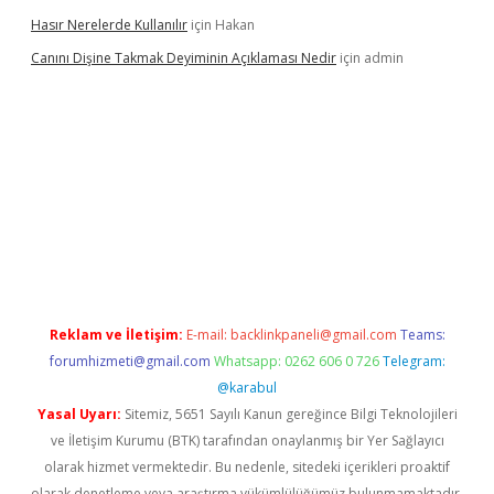
Hasır Nerelerde Kullanılır
için
Hakan
Canını Dişine Takmak Deyiminin Açıklaması Nedir
için
admin
üncel giriş
https://betexpergir.net/
Reklam ve İletişim:
E-mail:
backlinkpaneli@gmail.com
Teams:
forumhizmeti@gmail.com
Whatsapp: 0262 606 0 726
Telegram:
@karabul
Yasal Uyarı:
Sitemiz, 5651 Sayılı Kanun gereğince Bilgi Teknolojileri
ve İletişim Kurumu (BTK) tarafından onaylanmış bir Yer Sağlayıcı
olarak hizmet vermektedir. Bu nedenle, sitedeki içerikleri proaktif
olarak denetleme veya araştırma yükümlülüğümüz bulunmamaktadır.