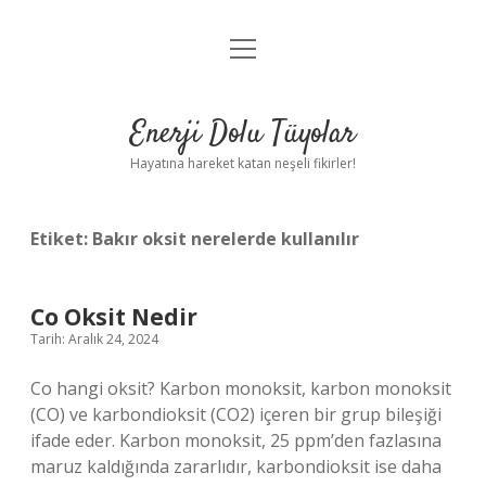
menüyü
Anasayfa
aç
Gizlilik Politikası
Enerji Dolu Tüyolar
Yasal Uyarı
Hayatına hareket katan neşeli fikirler!
Hakkımızda
Etiket:
Bakır oksit nerelerde kullanılır
Co Oksit Nedir
Tarih: Aralık 24, 2024
Co hangi oksit? Karbon monoksit, karbon monoksit
(CO) ve karbondioksit (CO2) içeren bir grup bileşiği
ifade eder. Karbon monoksit, 25 ppm’den fazlasına
maruz kaldığında zararlıdır, karbondioksit ise daha