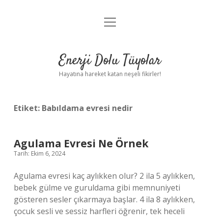
menüyü
Anasayfa
aç
Gizlilik Politikası
Enerji Dolu Tüyolar
Yasal Uyarı
Hayatına hareket katan neşeli fikirler!
Hakkımızda
Etiket:
Babıldama evresi nedir
Agulama Evresi Ne Örnek
Tarih: Ekim 6, 2024
Agulama evresi kaç aylıkken olur? 2 ila 5 aylıkken,
bebek gülme ve guruldama gibi memnuniyeti
gösteren sesler çıkarmaya başlar. 4 ila 8 aylıkken,
çocuk sesli ve sessiz harfleri öğrenir, tek heceli