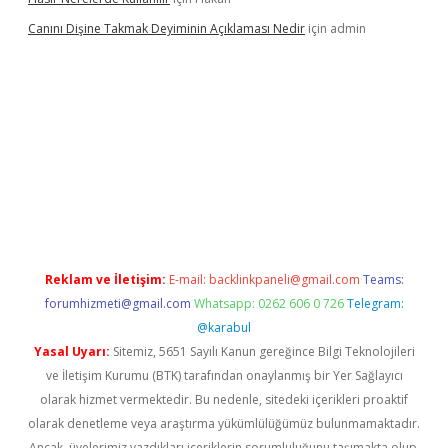
Canını Dişine Takmak Deyiminin Açıklaması Nedir
için
admin
üncel giriş
https://betexpergir.net/
Reklam ve İletişim:
E-mail:
backlinkpaneli@gmail.com
Teams:
forumhizmeti@gmail.com
Whatsapp: 0262 606 0 726
Telegram:
@karabul
Yasal Uyarı:
Sitemiz, 5651 Sayılı Kanun gereğince Bilgi Teknolojileri
ve İletişim Kurumu (BTK) tarafından onaylanmış bir Yer Sağlayıcı
olarak hizmet vermektedir. Bu nedenle, sitedeki içerikleri proaktif
olarak denetleme veya araştırma yükümlülüğümüz bulunmamaktadır.
Ancak, üyelerimiz yazdıkları içeriklerin sorumluluğunu taşımakta olup,