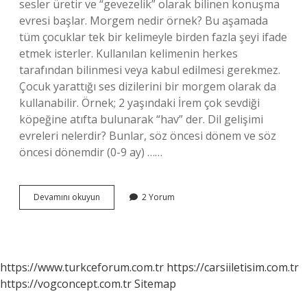
sesler üretir ve “gevezelik” olarak bilinen konuşma
evresi başlar. Morgem nedir örnek? Bu aşamada
tüm çocuklar tek bir kelimeyle birden fazla şeyi ifade
etmek isterler. Kullanılan kelimenin herkes
tarafından bilinmesi veya kabul edilmesi gerekmez.
Çocuk yarattığı ses dizilerini bir morgem olarak da
kullanabilir. Örnek; 2 yaşındaki İrem çok sevdiği
köpeğine atıfta bulunarak “hav” der. Dil gelişimi
evreleri nelerdir? Bunlar, söz öncesi dönem ve söz
öncesi dönemdir (0-9 ay) ……
Agulama
Devamını okuyun
2 Yorum
Evresi
Ne
Örnek
https://www.turkceforum.com.tr
https://carsiiletisim.com.tr
https://vogconcept.com.tr
Sitemap