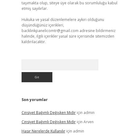
taşımakta olup, siteye üye olarak bu sorumluluğu kabul
etmiş sayılırlar.
Hukuka ve yasal düzenlemelere aykırı olduğunu
düşündüğünüz içerikleri,
backlinkpanelicomtr@gmail.com
adresine bildirmeniz
halinde, ilgili içerikler yasal süre içerisinde sitemizden
kaldırılacaktır.
Arama
Son yorumlar
Cinsiyet Bağımlı Değişken Midir
için
admin
Cinsiyet Bağımlı Değişken Midir
için
Arven
Hasır Nerelerde Kullanılır
için
admin