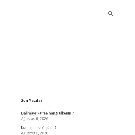
Sidebar
Son Yazılar
ilbet yeni giriş
betexper güncel gir
Dallmayr kaffee hangi ülkenin ?
Ağustos 6, 2026
Kumaş nasıl ölçülür ?
Ağustos 6, 2026