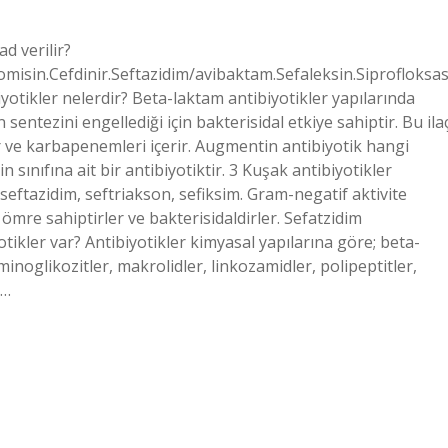
ad verilir?
romisin.Cefdinir.Seftazidim/avibaktam.Sefaleksin.Siprofloksas
tikler nelerdir? Beta-laktam antibiyotikler yapılarında
sentezini engellediği için bakterisidal etkiye sahiptir. Bu ila
 ve karbapenemleri içerir. Augmentin antibiyotik hangi
 sınıfına ait bir antibiyotiktir. 3 Kuşak antibiyotikler
seftazidim, seftriakson, sefiksim. Gram-negatif aktivite
ömre sahiptirler ve bakterisidaldirler. Sefatzidim
ikler var? Antibiyotikler kimyasal yapılarına göre; beta-
aminoglikozitler, makrolidler, linkozamidler, polipeptitler,
r…