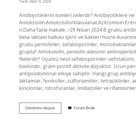
Tarih: Ekim 9, 2024
Antibiyotiklerin isimleri nelerdir? Antibiyotiklere ne 
Amoksisilin.Amoksisilin/klavulanat.Azitromisin.Erit
n.Daha fazla makale…•29 Nisan 2024 B grubu antibiyo
beta-laktam halkası içerir ve bakteri hücre duvarının 
grubu penisilinler, sefalosporinler, monobaktamlar
grupta? Amoksisilin, penisilin ailesinin aminopenisilin
Nelerdir? Üçüncü nesil sefalosporinler: sefotaksim, 
baskındır, gram-pozitif aktivite düşüktür. Uzun yarı 
antipsödomonal etkiye sahiptir. Hangi grup antibiyot
laktamlar, fenikoller, sülfonamitler, tetrasiklinler, 
kinolonlar, nitrofuranlar, imidazoller ve rifamisinle
Antibiyotik
Devamını okuyun
Yorum Bırak
Grupları
Nelerdir