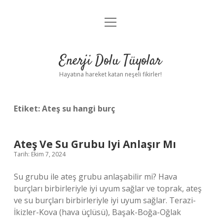
menüyü
Anasayfa
aç
Gizlilik Politikası
Enerji Dolu Tüyolar
Yasal Uyarı
Hayatına hareket katan neşeli fikirler!
Hakkımızda
Etiket:
Ateş su hangi burç
Ateş Ve Su Grubu Iyi Anlaşır Mı
Tarih: Ekim 7, 2024
Su grubu ile ateş grubu anlaşabilir mi? Hava
burçları birbirleriyle iyi uyum sağlar ve toprak, ateş
ve su burçları birbirleriyle iyi uyum sağlar. Terazi-
İkizler-Kova (hava üçlüsü), Başak-Boğa-Oğlak