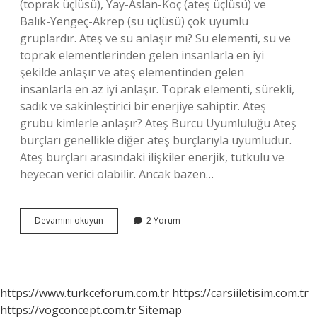
(toprak üçlüsü), Yay-Aslan-Koç (ateş üçlüsü) ve
Balık-Yengeç-Akrep (su üçlüsü) çok uyumlu
gruplardır. Ateş ve su anlaşır mı? Su elementi, su ve
toprak elementlerinden gelen insanlarla en iyi
şekilde anlaşır ve ateş elementinden gelen
insanlarla en az iyi anlaşır. Toprak elementi, sürekli,
sadık ve sakinleştirici bir enerjiye sahiptir. Ateş
grubu kimlerle anlaşır? Ateş Burcu Uyumluluğu Ateş
burçları genellikle diğer ateş burçlarıyla uyumludur.
Ateş burçları arasındaki ilişkiler enerjik, tutkulu ve
heyecan verici olabilir. Ancak bazen…
Ateş
Devamını okuyun
2 Yorum
Ve
Su
Grubu
Iyi
Anlaşır
https://www.turkceforum.com.tr
https://carsiiletisim.com.tr
Mı
https://vogconcept.com.tr
Sitemap