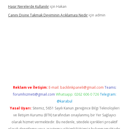
Hasır Nerelerde Kullanılır
için
Hakan
Canını Dişine Takmak Deyiminin Açıklaması Nedir
için
admin
üncel giriş
https://betexpergir.net/
Reklam ve İletişim:
E-mail:
backlinkpaneli@gmail.com
Teams:
forumhizmeti@gmail.com
Whatsapp: 0262 606 0 726
Telegram:
@karabul
Yasal Uyarı:
Sitemiz, 5651 Sayılı Kanun gereğince Bilgi Teknolojileri
ve İletişim Kurumu (BTK) tarafından onaylanmış bir Yer Sağlayıcı
olarak hizmet vermektedir. Bu nedenle, sitedeki içerikleri proaktif
olarak denetleme veya araştırma yükümlülüğümüz bulunmamaktadır.