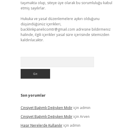
taşımakta olup, siteye üye olarak bu sorumluluğu kabul
etmiş sayılırlar.
Hukuka ve yasal düzenlemelere aykırı olduğunu
düşündüğünüz içerikleri,
backlinkpanelicomtr@gmail.com
adresine bildirmeniz
halinde, ilgili içerikler yasal süre içerisinde sitemizden
kaldırılacaktır.
Arama
Son yorumlar
Cinsiyet Bağımlı Değişken Midir
için
admin
Cinsiyet Bağımlı Değişken Midir
için
Arven
Hasır Nerelerde Kullanılır
için
admin