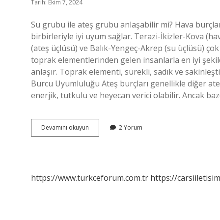
Tarih: Ekim 7, 2024
Su grubu ile ateş grubu anlaşabilir mi? Hava burçları
birbirleriyle iyi uyum sağlar. Terazi-İkizler-Kova (
(ateş üçlüsü) ve Balık-Yengeç-Akrep (su üçlüsü) çok
toprak elementlerinden gelen insanlarla en iyi şekil
anlaşır. Toprak elementi, sürekli, sadık ve sakinleşti
Burcu Uyumluluğu Ateş burçları genellikle diğer ateş
enerjik, tutkulu ve heyecan verici olabilir. Ancak ba
Ateş
Devamını okuyun
2 Yorum
Ve
Su
Grubu
Iyi
Anlaşır
https://www.turkceforum.com.tr
https://carsiiletisi
Mı