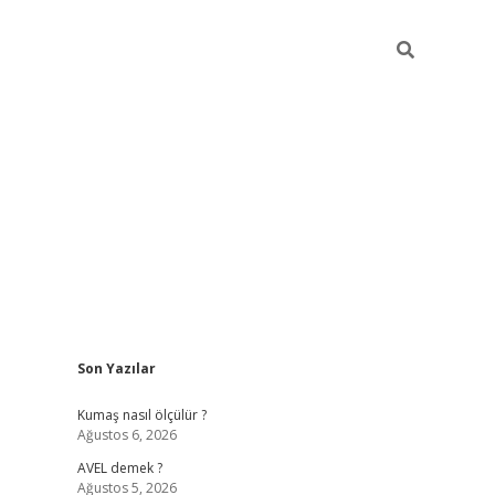
Sidebar
Son Yazılar
ilbet yeni giriş
betexper güncel giri
Kumaş nasıl ölçülür ?
Ağustos 6, 2026
AVEL demek ?
Ağustos 5, 2026