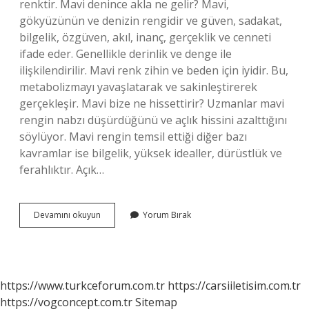
renktir. Mavi denince akla ne gelir? Mavi,
gökyüzünün ve denizin rengidir ve güven, sadakat,
bilgelik, özgüven, akıl, inanç, gerçeklik ve cenneti
ifade eder. Genellikle derinlik ve denge ile
ilişkilendirilir. Mavi renk zihin ve beden için iyidir. Bu,
metabolizmayı yavaşlatarak ve sakinleştirerek
gerçekleşir. Mavi bize ne hissettirir? Uzmanlar mavi
rengin nabzı düşürdüğünü ve açlık hissini azalttığını
söylüyor. Mavi rengin temsil ettiği diğer bazı
kavramlar ise bilgelik, yüksek idealler, dürüstlük ve
ferahlıktır. Açık…
Mavi
Devamını okuyun
Yorum Bırak
Nasıl
Bir
Renktir
https://www.turkceforum.com.tr
https://carsiiletisim.com.tr
https://vogconcept.com.tr
Sitemap