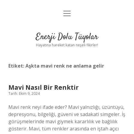
menüyü
Anasayfa
aç
Gizlilik Politikası
Enerji Dolu Tüyolar
Yasal Uyarı
Hayatına hareket katan neşeli fikirler!
Hakkımızda
Etiket:
Aşkta mavi renk ne anlama gelir
Mavi Nasıl Bir Renktir
Tarih: Ekim 9, 2024
Mavi renk neyi ifade eder? Mavi yalnızlığı, üzüntüyü,
depresyonu, bilgeliği, güveni ve sadakati simgeler. İş
görüşmelerinde mavi giymek kararlılık ve bağlılık
gösterir. Mavi, tüm renkler arasında en iştah açıcı