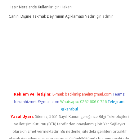
Hasır Nerelerde Kullanılır
için
Hakan
Canını Dişine Takmak Deyiminin Açıklaması Nedir
için
admin
ncel giriş
https://betexpergir.net/
Reklam ve İletişim:
E-mail:
backlinkpaneli@gmail.com
Teams:
forumhizmeti@gmail.com
Whatsapp: 0262 606 0 726
Telegram:
@karabul
Yasal Uyarı:
Sitemiz, 5651 Sayılı Kanun gereğince Bilgi Teknolojileri
ve İletişim Kurumu (BTK) tarafından onaylanmış bir Yer Sağlayıcı
olarak hizmet vermektedir. Bu nedenle, sitedeki içerikleri proaktif
olarak denetleme veya araştırma yükümlülüğümüz bulunmamaktadır.