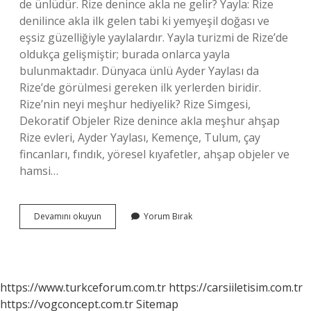
de ünlüdür. Rize denince akla ne gelir? Yayla: Rize
denilince akla ilk gelen tabi ki yemyeşil doğası ve
eşsiz güzelliğiyle yaylalardır. Yayla turizmi de Rize’de
oldukça gelişmiştir; burada onlarca yayla
bulunmaktadır. Dünyaca ünlü Ayder Yaylası da
Rize’de görülmesi gereken ilk yerlerden biridir.
Rize’nin neyi meşhur hediyelik? Rize Simgesi,
Dekoratif Objeler Rize denince akla meşhur ahşap
Rize evleri, Ayder Yaylası, Kemençe, Tulum, çay
fincanları, fındık, yöresel kıyafetler, ahşap objeler ve
hamsi…
Rize
Devamını okuyun
Yorum Bırak
Neyi
Ile
Ünlü
https://www.turkceforum.com.tr
https://carsiiletisim.com.tr
https://vogconcept.com.tr
Sitemap