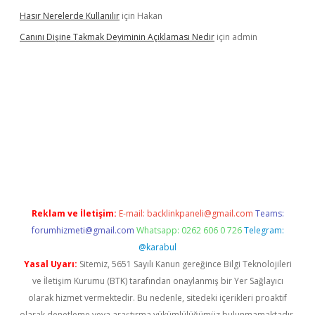
Hasır Nerelerde Kullanılır
için
Hakan
Canını Dişine Takmak Deyiminin Açıklaması Nedir
için
admin
üncel giriş
https://betexpergir.net/
Reklam ve İletişim:
E-mail:
backlinkpaneli@gmail.com
Teams:
forumhizmeti@gmail.com
Whatsapp: 0262 606 0 726
Telegram:
@karabul
Yasal Uyarı:
Sitemiz, 5651 Sayılı Kanun gereğince Bilgi Teknolojileri
ve İletişim Kurumu (BTK) tarafından onaylanmış bir Yer Sağlayıcı
olarak hizmet vermektedir. Bu nedenle, sitedeki içerikleri proaktif
olarak denetleme veya araştırma yükümlülüğümüz bulunmamaktadır.