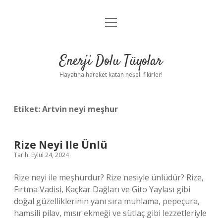
menüyü
Anasayfa
aç
Gizlilik Politikası
Enerji Dolu Tüyolar
Yasal Uyarı
Hayatına hareket katan neşeli fikirler!
Hakkımızda
Etiket:
Artvin neyi meşhur
Rize Neyi Ile Ünlü
Tarih: Eylül 24, 2024
Rize neyi ile meşhurdur? Rize nesiyle ünlüdür? Rize,
Fırtına Vadisi, Kaçkar Dağları ve Gito Yaylası gibi
doğal güzelliklerinin yanı sıra muhlama, pepeçura,
hamsili pilav, mısır ekmeği ve sütlaç gibi lezzetleriyle