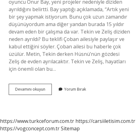
oyuncu Onur Bay, yeni projeler nedeniyle diziden
ayrıldığını belirtti. Bay yaptığı açıklamada, “Artık yeni
bir şey yapmak istiyorum. Bunu çok uzun zamandır
düşünüyordum ama diğer yandan burada 15 yıldır
devam eden bir çalışma da var. Tekin ve Zeliş diziden
neden ayrıldı? Bu teklifi Çoban ailesiyle paylaşır ve
kabul ettiğini söyler. Çoban ailesi bu haberle çok
üzülür. Metin, Tekin derken Hüsnü’nün gözdesi
Zeliş de evden ayrılacaktır. Tekin ve Zeliş, hayatları
için önemli olan bu…
Arka
Devamını okuyun
Yorum Bırak
Sokaklardaki
Tekin
Ne
Oldu
https://www.turkceforum.com.tr
https://carsiiletisim.com.tr
https://vogconcept.com.tr
Sitemap