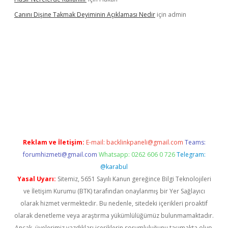
Canını Dişine Takmak Deyiminin Açıklaması Nedir
için
admin
iş
betexper güncel giriş
https://betexpergir.net/
Reklam ve İletişim:
E-mail:
backlinkpaneli@gmail.com
Teams:
forumhizmeti@gmail.com
Whatsapp: 0262 606 0 726
Telegram:
@karabul
Yasal Uyarı:
Sitemiz, 5651 Sayılı Kanun gereğince Bilgi Teknolojileri
ve İletişim Kurumu (BTK) tarafından onaylanmış bir Yer Sağlayıcı
olarak hizmet vermektedir. Bu nedenle, sitedeki içerikleri proaktif
olarak denetleme veya araştırma yükümlülüğümüz bulunmamaktadır.
Ancak, üyelerimiz yazdıkları içeriklerin sorumluluğunu taşımakta olup,