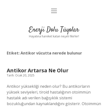
menüyü
Anasayfa
aç
Gizlilik Politikası
Enerji Dolu Tüyolar
Yasal Uyarı
Hayatına hareket katan neşeli fikirler!
Hakkımızda
Etiket:
Antikor vücutta nerede bulunur
Antikor Artarsa Ne Olur
Tarih: Ocak 20, 2025
Antikor yüksekliği neden olur? Bu antikorların
yüksek seviyeleri, tiroid hastalığının otoimmün
hastalık adı verilen bağışıklık sistemi
bozukluğundan kaynaklandığını gösterir. Otoimmün