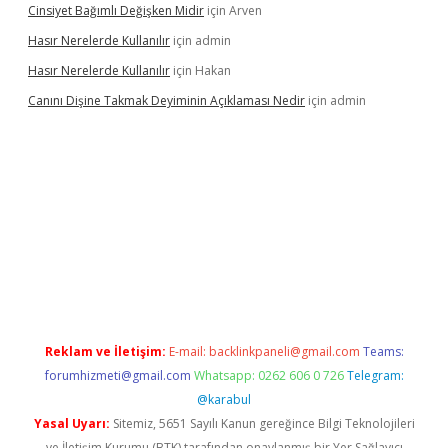
Cinsiyet Bağımlı Değişken Midir
için
Arven
Hasır Nerelerde Kullanılır
için
admin
Hasır Nerelerde Kullanılır
için
Hakan
Canını Dişine Takmak Deyiminin Açıklaması Nedir
için
admin
er güncel giriş
https://betexpergir.net/
Reklam ve İletişim:
E-mail:
backlinkpaneli@gmail.com
Teams:
forumhizmeti@gmail.com
Whatsapp: 0262 606 0 726
Telegram:
@karabul
Yasal Uyarı:
Sitemiz, 5651 Sayılı Kanun gereğince Bilgi Teknolojileri
ve İletişim Kurumu (BTK) tarafından onaylanmış bir Yer Sağlayıcı