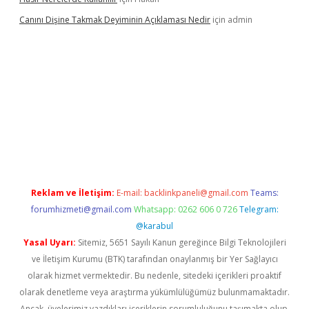
Canını Dişine Takmak Deyiminin Açıklaması Nedir
için
admin
üncel giriş
https://betexpergir.net/
Reklam ve İletişim:
E-mail:
backlinkpaneli@gmail.com
Teams:
forumhizmeti@gmail.com
Whatsapp: 0262 606 0 726
Telegram:
@karabul
Yasal Uyarı:
Sitemiz, 5651 Sayılı Kanun gereğince Bilgi Teknolojileri
ve İletişim Kurumu (BTK) tarafından onaylanmış bir Yer Sağlayıcı
olarak hizmet vermektedir. Bu nedenle, sitedeki içerikleri proaktif
olarak denetleme veya araştırma yükümlülüğümüz bulunmamaktadır.
Ancak, üyelerimiz yazdıkları içeriklerin sorumluluğunu taşımakta olup,