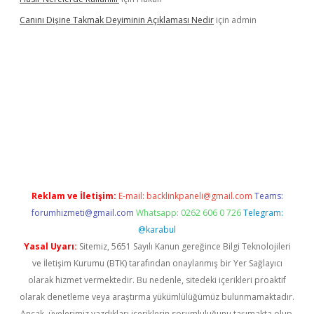
Canını Dişine Takmak Deyiminin Açıklaması Nedir
için
admin
üncel giriş
https://betexpergir.net/
Reklam ve İletişim:
E-mail:
backlinkpaneli@gmail.com
Teams:
forumhizmeti@gmail.com
Whatsapp: 0262 606 0 726
Telegram:
@karabul
Yasal Uyarı:
Sitemiz, 5651 Sayılı Kanun gereğince Bilgi Teknolojileri
ve İletişim Kurumu (BTK) tarafından onaylanmış bir Yer Sağlayıcı
olarak hizmet vermektedir. Bu nedenle, sitedeki içerikleri proaktif
olarak denetleme veya araştırma yükümlülüğümüz bulunmamaktadır.
Ancak, üyelerimiz yazdıkları içeriklerin sorumluluğunu taşımakta olup,