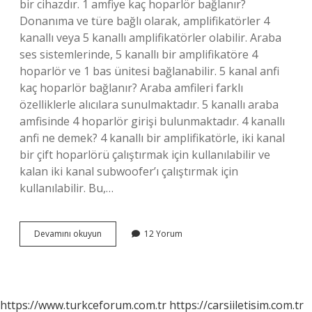
bir cihazdır. 1 amfiye kaç hoparlör bağlanır?
Donanıma ve türe bağlı olarak, amplifikatörler 4
kanallı veya 5 kanallı amplifikatörler olabilir. Araba
ses sistemlerinde, 5 kanallı bir amplifikatöre 4
hoparlör ve 1 bas ünitesi bağlanabilir. 5 kanal anfi
kaç hoparlör bağlanır? Araba amfileri farklı
özelliklerle alıcılara sunulmaktadır. 5 kanallı araba
amfisinde 4 hoparlör girişi bulunmaktadır. 4 kanallı
anfi ne demek? 4 kanallı bir amplifikatörle, iki kanal
bir çift hoparlörü çalıştırmak için kullanılabilir ve
kalan iki kanal subwoofer’ı çalıştırmak için
kullanılabilir. Bu,…
4
Devamını okuyun
12 Yorum
Kanallı
Bir
Amfiye
Kaç
Hoparlör
https://www.turkceforum.com.tr
https://carsiiletisim.com.tr
Bağlanır