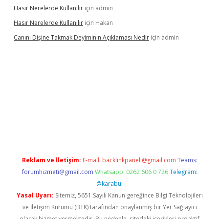
Hasır Nerelerde Kullanılır
için
admin
Hasır Nerelerde Kullanılır
için
Hakan
Canını Dişine Takmak Deyiminin Açıklaması Nedir
için
admin
üncel giriş
https://betexpergir.net/
Reklam ve İletişim:
E-mail:
backlinkpaneli@gmail.com
Teams:
forumhizmeti@gmail.com
Whatsapp: 0262 606 0 726
Telegram:
@karabul
Yasal Uyarı:
Sitemiz, 5651 Sayılı Kanun gereğince Bilgi Teknolojileri
ve İletişim Kurumu (BTK) tarafından onaylanmış bir Yer Sağlayıcı
olarak hizmet vermektedir. Bu nedenle, sitedeki içerikleri proaktif