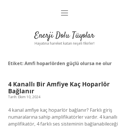
menüyü
Anasayfa
aç
Gizlilik Politikası
Enerji Dolu Tüyolar
Yasal Uyarı
Hayatına hareket katan neşeli fikirler!
Hakkımızda
Etiket:
Amfi hoparlörden güçlü olursa ne olur
4 Kanallı Bir Amfiye Kaç Hoparlör
Bağlanır
Tarih: Ekim 10, 2024
4 kanal amfiye kaç hoparlör bağlanır? Farklı giriş
numaralarına sahip amplifikatörler vardır. 4 kanallı
amplifikatör, 4 farklı ses sisteminin bağlanabileceği