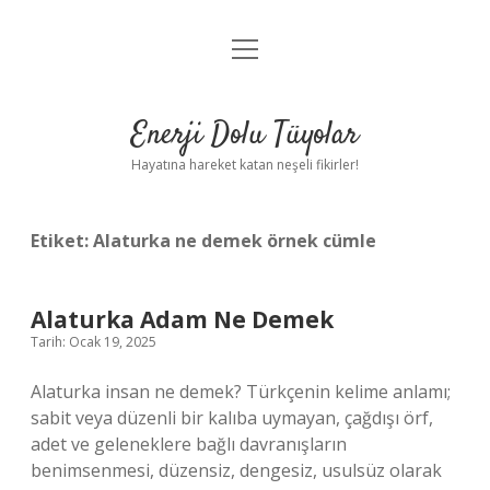
menüyü
Anasayfa
aç
Gizlilik Politikası
Enerji Dolu Tüyolar
Yasal Uyarı
Hayatına hareket katan neşeli fikirler!
Hakkımızda
Etiket:
Alaturka ne demek örnek cümle
Alaturka Adam Ne Demek
Tarih: Ocak 19, 2025
Alaturka insan ne demek? Türkçenin kelime anlamı;
sabit veya düzenli bir kalıba uymayan, çağdışı örf,
adet ve geleneklere bağlı davranışların
benimsenmesi, düzensiz, dengesiz, usulsüz olarak