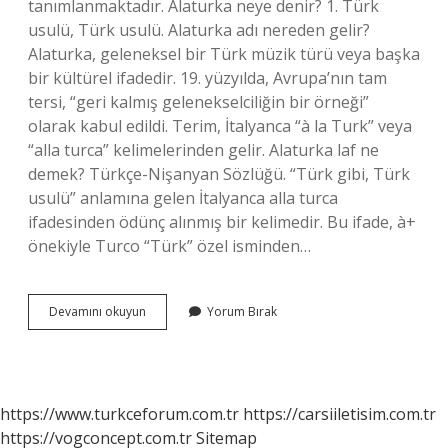
tanımlanmaktadır. Alaturka neye denir? 1. Türk
usulü, Türk usulü. Alaturka adı nereden gelir?
Alaturka, geleneksel bir Türk müzik türü veya başka
bir kültürel ifadedir. 19. yüzyılda, Avrupa’nın tam
tersi, “geri kalmış gelenekselciliğin bir örneği”
olarak kabul edildi. Terim, İtalyanca “à la Turk” veya
“alla turca” kelimelerinden gelir. Alaturka laf ne
demek? Türkçe-Nişanyan Sözlüğü. “Türk gibi, Türk
usulü” anlamına gelen İtalyanca alla turca
ifadesinden ödünç alınmış bir kelimedir. Bu ifade, à+
önekiyle Turco “Türk” özel isminden…
Alaturka
Devamını okuyun
Yorum Bırak
Adam
Ne
Demek
https://www.turkceforum.com.tr
https://carsiiletisim.com.tr
https://vogconcept.com.tr
Sitemap