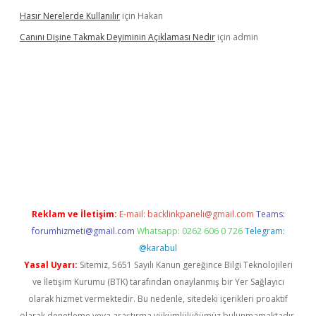
Hasır Nerelerde Kullanılır
için
Hakan
Canını Dişine Takmak Deyiminin Açıklaması Nedir
için
admin
ncel giriş
https://betexpergir.net/
Reklam ve İletişim:
E-mail:
backlinkpaneli@gmail.com
Teams:
forumhizmeti@gmail.com
Whatsapp: 0262 606 0 726
Telegram:
@karabul
Yasal Uyarı:
Sitemiz, 5651 Sayılı Kanun gereğince Bilgi Teknolojileri
ve İletişim Kurumu (BTK) tarafından onaylanmış bir Yer Sağlayıcı
olarak hizmet vermektedir. Bu nedenle, sitedeki içerikleri proaktif
olarak denetleme veya araştırma yükümlülüğümüz bulunmamaktadır.