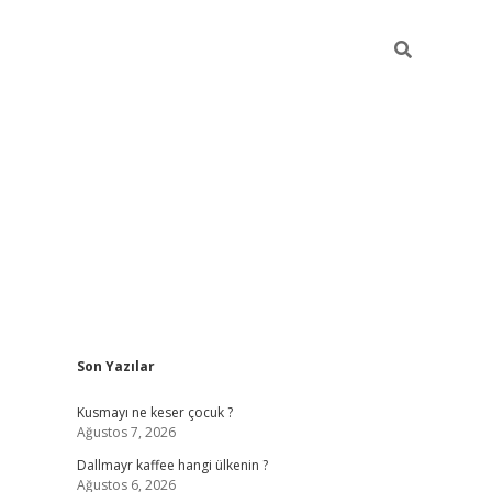
Sidebar
Son Yazılar
ilbet yeni giriş
betexper güncel gir
Kusmayı ne keser çocuk ?
Ağustos 7, 2026
Dallmayr kaffee hangi ülkenin ?
Ağustos 6, 2026