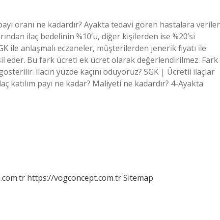
 payı oranı ne kadardır? Ayakta tedavi gören hastalara verile
arından ilaç bedelinin %10’u, diğer kişilerden ise %20’si
SGK ile anlaşmalı eczaneler, müşterilerden jenerik fiyatı ile
hsil eder. Bu fark ücreti ek ücret olarak değerlendirilmez. Fark
gösterilir. İlacın yüzde kaçını ödüyoruz? SGK | Ücretli ilaçlar
İlaç katılım payı ne kadar? Maliyeti ne kadardır? 4-Ayakta
m.com.tr
https://vogconcept.com.tr
Sitemap