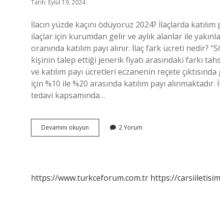
Tarih: Eylül 19, 2024
İlacın yüzde kaçını ödüyoruz 2024? İlaçlarda katılım
ilaçlar için kurumdan gelir ve aylık alanlar ile yakınl
oranında katılım payı alınır. İlaç fark ücreti nedir? “
kişinin talep ettiği jenerik fiyatı arasındaki farkı ta
ve katılım payı ücretleri eczanenin reçete çıktısında 
için %10 ile %20 arasında katılım payı alınmaktadır. 
tedavi kapsamında…
İLaç
Devamını okuyun
2 Yorum
Farkı
Yüzde
Kaç
https://www.turkceforum.com.tr
https://carsiiletisi