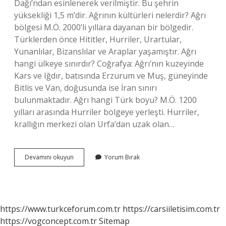
Dağı’ndan esinlenerek verilmiştir. Bu şehrin
yüksekliği 1,5 m’dir. Ağrının kültürleri nelerdir? Ağrı
bölgesi M.Ö. 2000’li yıllara dayanan bir bölgedir.
Türklerden önce Hititler, Hurriler, Urartular,
Yunanlılar, Bizanslılar ve Araplar yaşamıştır. Ağrı
hangi ülkeye sınırdır? Coğrafya: Ağrı’nın kuzeyinde
Kars ve Iğdır, batısında Erzurum ve Muş, güneyinde
Bitlis ve Van, doğusunda ise İran sınırı
bulunmaktadır. Ağrı hangi Türk boyu? M.Ö. 1200
yılları arasında Hurriler bölgeye yerleşti. Hurriler,
krallığın merkezi olan Urfa’dan uzak olan…
Ağrıda
Devamını okuyun
Yorum Bırak
Hangi
Dil
Konuşuluyor
https://www.turkceforum.com.tr
https://carsiiletisim.com.tr
https://vogconcept.com.tr
Sitemap