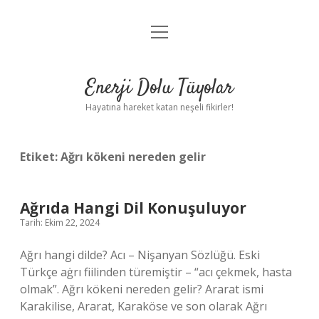
menüyü
Anasayfa
aç
Gizlilik Politikası
Enerji Dolu Tüyolar
Yasal Uyarı
Hayatına hareket katan neşeli fikirler!
Hakkımızda
Etiket:
Ağrı kökeni nereden gelir
Ağrıda Hangi Dil Konuşuluyor
Tarih: Ekim 22, 2024
Ağrı hangi dilde? Acı – Nişanyan Sözlüğü. Eski
Türkçe aġrı fiilinden türemiştir – “acı çekmek, hasta
olmak”. Ağrı kökeni nereden gelir? Ararat ismi
Karakilise, Ararat, Karaköse ve son olarak Ağrı