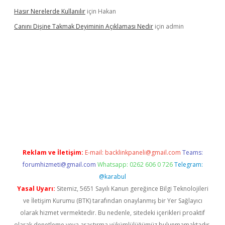
Hasır Nerelerde Kullanılır
için
Hakan
Canını Dişine Takmak Deyiminin Açıklaması Nedir
için
admin
üncel giriş
https://betexpergir.net/
Reklam ve İletişim:
E-mail:
backlinkpaneli@gmail.com
Teams:
forumhizmeti@gmail.com
Whatsapp: 0262 606 0 726
Telegram:
@karabul
Yasal Uyarı:
Sitemiz, 5651 Sayılı Kanun gereğince Bilgi Teknolojileri
ve İletişim Kurumu (BTK) tarafından onaylanmış bir Yer Sağlayıcı
olarak hizmet vermektedir. Bu nedenle, sitedeki içerikleri proaktif
olarak denetleme veya araştırma yükümlülüğümüz bulunmamaktadır.