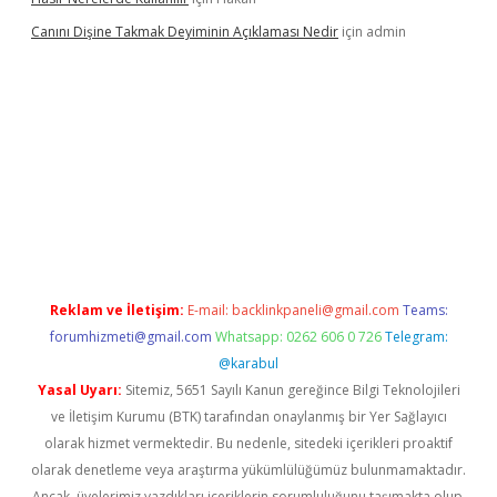
Canını Dişine Takmak Deyiminin Açıklaması Nedir
için
admin
üncel giriş
https://betexpergir.net/
Reklam ve İletişim:
E-mail:
backlinkpaneli@gmail.com
Teams:
forumhizmeti@gmail.com
Whatsapp: 0262 606 0 726
Telegram:
@karabul
Yasal Uyarı:
Sitemiz, 5651 Sayılı Kanun gereğince Bilgi Teknolojileri
ve İletişim Kurumu (BTK) tarafından onaylanmış bir Yer Sağlayıcı
olarak hizmet vermektedir. Bu nedenle, sitedeki içerikleri proaktif
olarak denetleme veya araştırma yükümlülüğümüz bulunmamaktadır.
Ancak, üyelerimiz yazdıkları içeriklerin sorumluluğunu taşımakta olup,