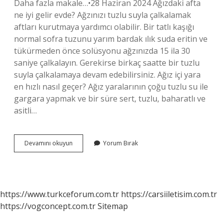
Daha fazla makale…•28 Haziran 2024 Ağızdaki afta
ne iyi gelir evde? Ağzınızı tuzlu suyla çalkalamak
aftları kurutmaya yardımcı olabilir. Bir tatlı kaşığı
normal sofra tuzunu yarım bardak ılık suda eritin ve
tükürmeden önce solüsyonu ağzınızda 15 ila 30
saniye çalkalayın. Gerekirse birkaç saatte bir tuzlu
suyla çalkalamaya devam edebilirsiniz. Ağız içi yara
en hızlı nasıl geçer? Ağız yaralarının çoğu tuzlu su ile
gargara yapmak ve bir süre sert, tuzlu, baharatlı ve
asitli…
Ağız
Devamını okuyun
Yorum Bırak
Içindeki
Afta
Ne
Iyi
Gelir
https://www.turkceforum.com.tr
https://carsiiletisim.com.tr
https://vogconcept.com.tr
Sitemap