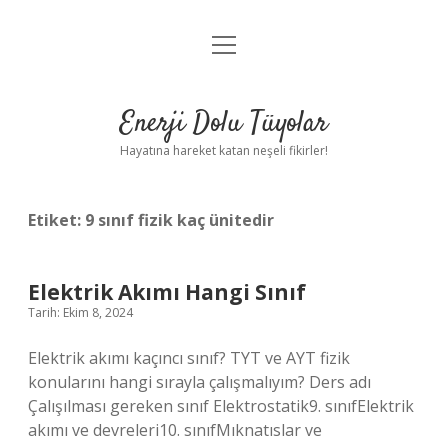
menüyü
Anasayfa
aç
Gizlilik Politikası
Enerji Dolu Tüyolar
Yasal Uyarı
Hayatına hareket katan neşeli fikirler!
Hakkımızda
Etiket:
9 sınıf fizik kaç ünitedir
Elektrik Akımı Hangi Sınıf
Tarih: Ekim 8, 2024
Elektrik akımı kaçıncı sınıf? TYT ve AYT fizik
konularını hangi sırayla çalışmalıyım? Ders adı
Çalışılması gereken sınıf Elektrostatik9. sınıfElektrik
akımı ve devreleri10. sınıfMıknatıslar ve