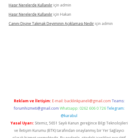
Hasır Nerelerde Kullanılır
için
admin
Hasır Nerelerde Kullanılır
için
Hakan
Canını Dişine Takmak Deyiminin Açıklaması Nedir
için
admin
güncel giriş
https://betexpergir.net/
Reklam ve İletişim:
E-mail:
backlinkpaneli@gmail.com
Teams:
forumhizmeti@gmail.com
Whatsapp: 0262 606 0 726
Telegram:
@karabul
Yasal Uyarı:
Sitemiz, 5651 Sayılı Kanun gereğince Bilgi Teknolojileri
ve İletişim Kurumu (BTK) tarafından onaylanmış bir Yer Sağlayıcı
olarak hizmet vermektedir. Bu nedenle, sitedeki içerikleri proaktif