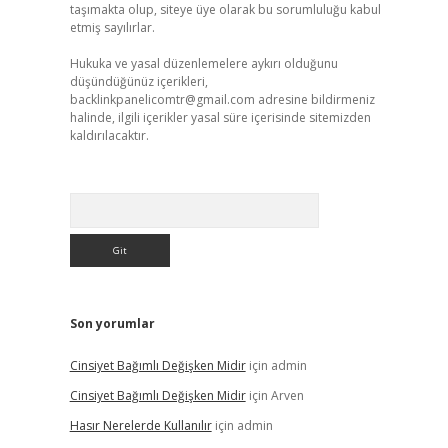
taşımakta olup, siteye üye olarak bu sorumluluğu kabul
etmiş sayılırlar.
Hukuka ve yasal düzenlemelere aykırı olduğunu
düşündüğünüz içerikleri,
backlinkpanelicomtr@gmail.com
adresine bildirmeniz
halinde, ilgili içerikler yasal süre içerisinde sitemizden
kaldırılacaktır.
Arama
Son yorumlar
Cinsiyet Bağımlı Değişken Midir
için
admin
Cinsiyet Bağımlı Değişken Midir
için
Arven
Hasır Nerelerde Kullanılır
için
admin