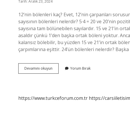
Tarih: Aralık 23, 2024
12’nin bölenleri kaç? Evet, 12’nin çarpanları sorusunu
sayısının bölenleri nelerdir? 5·4 = 20 ve 20’nin pozitif
sayısına tam bölünebilen sayılardır. 15 ve 21’in orta
asaldır çünkü 1’den başka ortak böleni yoktur. Ancak,
kalansız bölebilir, bu yüzden 15 ve 21’in ortak bölen
çarpımlarına eşittir. 24’ün bölenleri nelerdir? Başka
21
Devamını okuyun
Yorum Bırak
In
Bölenleri
Nedir
https://www.turkceforum.com.tr
https://carsiiletisi