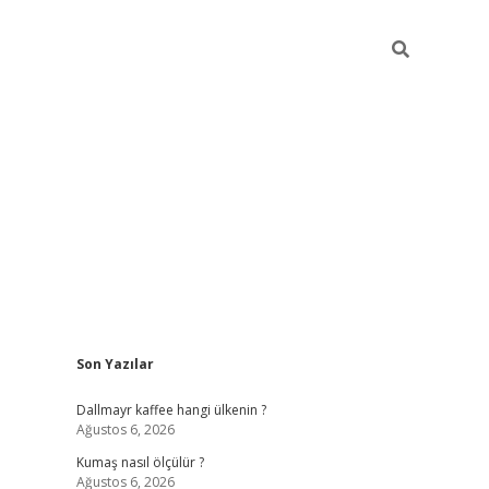
Sidebar
Son Yazılar
ilbet yeni giriş
betexper güncel giri
Dallmayr kaffee hangi ülkenin ?
Ağustos 6, 2026
Kumaş nasıl ölçülür ?
Ağustos 6, 2026