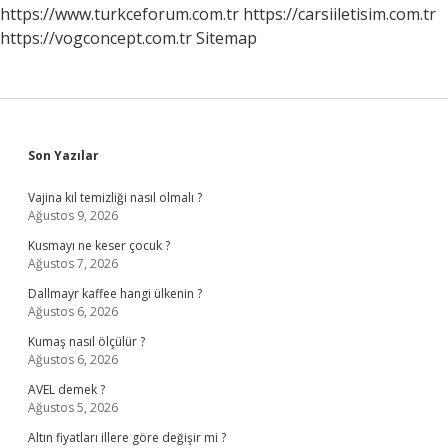
Suç
https://www.turkceforum.com.tr
https://carsiiletisim.com.tr
Karşılığında
https://vogconcept.com.tr
Sitemap
Uygulanan
Yaptırımlar
Nelerdir
Sidebar
Son Yazılar
Vajina kıl temizliği nasıl olmalı ?
Ağustos 9, 2026
Kusmayı ne keser çocuk ?
Ağustos 7, 2026
Dallmayr kaffee hangi ülkenin ?
Ağustos 6, 2026
Kumaş nasıl ölçülür ?
Ağustos 6, 2026
AVEL demek ?
Ağustos 5, 2026
Altın fiyatları illere göre değişir mi ?