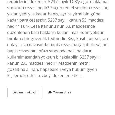
tedbirlerini düzenler. 5237 sayılı TCK’ya göre aklama
suçunun cezası nedir? Suçun temel şeklinin cezası üç
yıldan yedi yıla kadar hapis, ayrıca yirmi bin güne
kadar para cezasıdır. 5237 sayılı kanun 53. maddesi
nedir? Türk Ceza Kanunu’nun 53. maddesinde
düzenlenen bazı hakların kullanılmasından yoksun
bırakma bir güvenlik tedbiridir. Kişi, kasıtlı bir suçtan
dolayı ceza davasında hapis cezasına çarptırılırsa, bu
hapis cezasının infazı sırasında bazı hakların
kullanılmasından yoksun bırakılabilir. 5237 sayılı
kanun 293 maddesi nedir? Maddenin metni,
gözaltına alınan, hapsedilen veya hüküm giyen
kişiler için etkili tövbeyi düzenler. Etkili…
5237
Devamını okuyun
Yorum Bırak
Sayılı
Tck
Ya
Göre