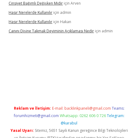
Cinsiyet Bağımlı Değişken Midir
için
Arven
Hasır Nerelerde Kullanılır
için
admin
Hasır Nerelerde Kullanılır
için
Hakan
Canını Dişine Takmak Deyiminin Açıklaması Nedir
için
admin
üncel giriş
https://betexpergir.net/
Reklam ve İletişim:
E-mail:
backlinkpaneli@gmail.com
Teams:
forumhizmeti@gmail.com
Whatsapp: 0262 606 0 726
Telegram:
@karabul
Yasal Uyarı:
Sitemiz, 5651 Sayılı Kanun gereğince Bilgi Teknolojileri
ve İletişim Kurumu (BTK) tarafından onaylanmış bir Yer Sağlayıcı