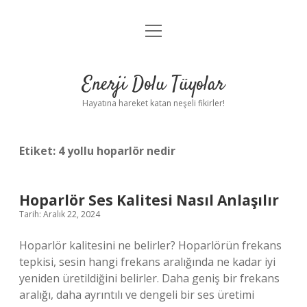
menüyü
Anasayfa
aç
Gizlilik Politikası
Enerji Dolu Tüyolar
Yasal Uyarı
Hayatına hareket katan neşeli fikirler!
Hakkımızda
Etiket:
4 yollu hoparlör nedir
Hoparlör Ses Kalitesi Nasıl Anlaşılır
Tarih: Aralık 22, 2024
Hoparlör kalitesini ne belirler? Hoparlörün frekans
tepkisi, sesin hangi frekans aralığında ne kadar iyi
yeniden üretildiğini belirler. Daha geniş bir frekans
aralığı, daha ayrıntılı ve dengeli bir ses üretimi