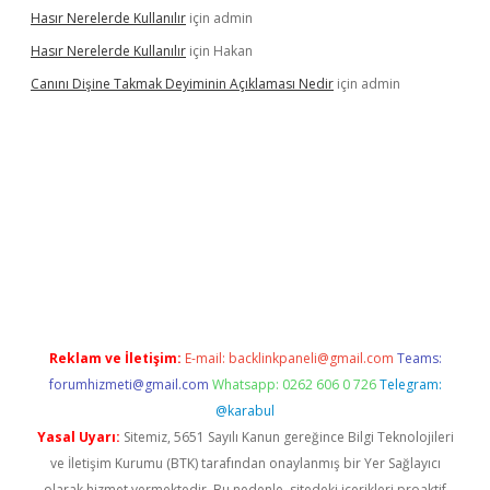
Hasır Nerelerde Kullanılır
için
admin
Hasır Nerelerde Kullanılır
için
Hakan
Canını Dişine Takmak Deyiminin Açıklaması Nedir
için
admin
üncel giriş
https://betexpergir.net/
Reklam ve İletişim:
E-mail:
backlinkpaneli@gmail.com
Teams:
forumhizmeti@gmail.com
Whatsapp: 0262 606 0 726
Telegram:
@karabul
Yasal Uyarı:
Sitemiz, 5651 Sayılı Kanun gereğince Bilgi Teknolojileri
ve İletişim Kurumu (BTK) tarafından onaylanmış bir Yer Sağlayıcı
olarak hizmet vermektedir. Bu nedenle, sitedeki içerikleri proaktif