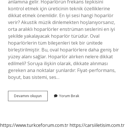
anlamına gelir. Hoparlörün frekans tepkisini
kontrol etmek için üreticinin teknik özelliklerine
dikkat etmek önemlidir. En iyi sesi hangi hoparlör
verir? Akustik müzik dinlemekten hoşlanıyorsanız,
orta aralıklı hoparlörler enstrüman seslerini en iyi
şekilde yakalayacak hoparlör türüdür. Oval
hoparlörlerin tüm bileşenleri tek bir ünitede
birleştirilmiştir. Bu, oval hoparlörlere daha geniş bir
yüzey alanı sağlar. Hoparlör alırken nelere dikkat
edilmeli? Soruya ilişkin olarak, dikkate alınması
gereken ana noktalar şunlardır: Fiyat-performans,
boyut, bas sistemi, ses…
Hoparlör
Devamını okuyun
Yorum Bırak
Ses
Kalitesi
Nasıl
Anlaşılır
https://www.turkceforum.com.tr
https://carsiiletisim.com.tr