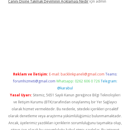
Canını Dişine Takmak Deyiminin Açıklaması Nedir
için
admin
üncel giriş
https://betexpergir.net/
Reklam ve İletişim:
E-mail:
backlinkpaneli@gmail.com
Teams:
forumhizmeti@gmail.com
Whatsapp: 0262 606 0 726
Telegram:
@karabul
Yasal Uyarı:
Sitemiz, 5651 Sayılı Kanun gereğince Bilgi Teknolojileri
ve İletişim Kurumu (BTK) tarafından onaylanmış bir Yer Sağlayıcı
olarak hizmet vermektedir. Bu nedenle, sitedeki içerikleri proaktif
olarak denetleme veya araştırma yükümlülüğümüz bulunmamaktadır.
Ancak, üyelerimiz yazdıkları içeriklerin sorumluluğunu taşımakta olup,
siteye üye olarak bu sorumluluğu kabul etmiş sayılırlar. Bu internet