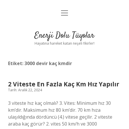
menüyü
Anasayfa
aç
Gizlilik Politikası
Enerji Dolu Tüyolar
Yasal Uyarı
Hayatına hareket katan neşeli fikirler!
Hakkımızda
Etiket:
3000 devir kaç kmdir
2 Viteste En Fazla Kaç Km Hız Yapılır
Tarih: Aralık 22, 2024
3 viteste hız kaç olmalı? 3. Vites: Minimum hız 30
km’dir. Maksimum hız 80 km’dir. 70 km hıza
ulaşıldığında dördüncü (4.) vitese geçilir. 2 viteste
araba kaç görür? 2. vites 50 km/h ve 3000