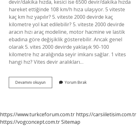
devir/dakika hızda, kesici ise 6500 devir/dakika hızda
hareket ettiğinde 108 km/h hıza ulaşıyor. 5 viteste
kaç km hız yapılır? 5. viteste 2000 devirde kaç
kilometre yol kat edilebilir? 5. viteste 2000 devirde
aracın hızı araç modeline, motor hacmine ve lastik
ebadına göre değişiklik gösterebilir. Ancak genel
olarak 5. vites 2000 devirde yaklaşık 90-100
kilometre hız aralığında seyir imkanı sağlar. 1 vites
hangi hız? Vites devir aralıkları…
2
Devamını okuyun
Yorum Bırak
Viteste
En
Fazla
Kaç
Km
https://www.turkceforum.com.tr
https://carsiiletisim.com.tr
Hız
https://vogconcept.com.tr
Sitemap
Yapılır