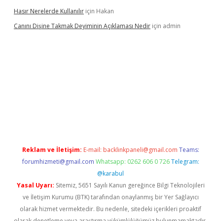
Hasır Nerelerde Kullanılır
için
Hakan
Canını Dişine Takmak Deyiminin Açıklaması Nedir
için
admin
üncel giriş
https://betexpergir.net/
Reklam ve İletişim:
E-mail:
backlinkpaneli@gmail.com
Teams:
forumhizmeti@gmail.com
Whatsapp: 0262 606 0 726
Telegram:
@karabul
Yasal Uyarı:
Sitemiz, 5651 Sayılı Kanun gereğince Bilgi Teknolojileri
ve İletişim Kurumu (BTK) tarafından onaylanmış bir Yer Sağlayıcı
olarak hizmet vermektedir. Bu nedenle, sitedeki içerikleri proaktif
olarak denetleme veya araştırma yükümlülüğümüz bulunmamaktadır.