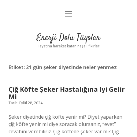
menüyü
Anasayfa
aç
Gizlilik Politikası
Enerji Dolu Tüyolar
Yasal Uyarı
Hayatına hareket katan neşeli fikirler!
Hakkımızda
Etiket:
21 gün şeker diyetinde neler yenmez
Çiğ Köfte Şeker Hastalığına Iyi Gelir
Mi
Tarih: Eylül 28, 2024
Şeker diyetinde çiğ köfte yenir mi? Diyet yaparken
çiğ köfte yenir mi diye soracak olursanız, “evet”
cevabını verebiliriz. Çiğ köftede şeker var mı? Çiğ