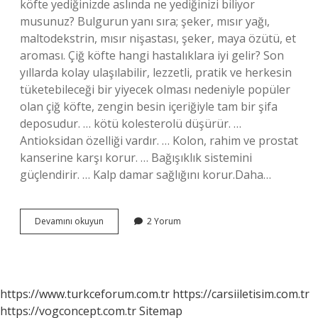
köfte yediğinizde aslında ne yediğinizi biliyor
musunuz? Bulgurun yanı sıra; şeker, mısır yağı,
maltodekstrin, mısır nişastası, şeker, maya özütü, et
aroması. Çiğ köfte hangi hastalıklara iyi gelir? Son
yıllarda kolay ulaşılabilir, lezzetli, pratik ve herkesin
tüketebileceği bir yiyecek olması nedeniyle popüler
olan çiğ köfte, zengin besin içeriğiyle tam bir şifa
deposudur. … kötü kolesterolü düşürür. …
Antioksidan özelliği vardır. … Kolon, rahim ve prostat
kanserine karşı korur. … Bağışıklık sistemini
güçlendirir. … Kalp damar sağlığını korur.Daha…
Çiğ
Devamını okuyun
2 Yorum
Köfte
Şeker
Hastalığına
Iyi
Gelir
https://www.turkceforum.com.tr
https://carsiiletisim.com.tr
Mi
https://vogconcept.com.tr
Sitemap