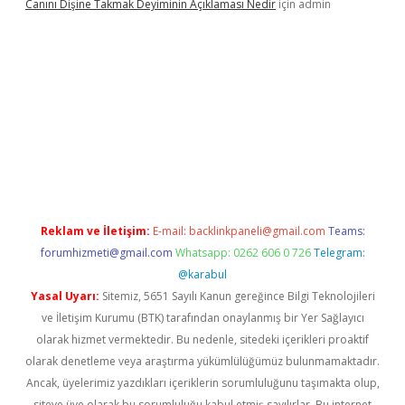
Canını Dişine Takmak Deyiminin Açıklaması Nedir
için
admin
ncel giriş
https://betexpergir.net/
Reklam ve İletişim:
E-mail:
backlinkpaneli@gmail.com
Teams:
forumhizmeti@gmail.com
Whatsapp: 0262 606 0 726
Telegram:
@karabul
Yasal Uyarı:
Sitemiz, 5651 Sayılı Kanun gereğince Bilgi Teknolojileri
ve İletişim Kurumu (BTK) tarafından onaylanmış bir Yer Sağlayıcı
olarak hizmet vermektedir. Bu nedenle, sitedeki içerikleri proaktif
olarak denetleme veya araştırma yükümlülüğümüz bulunmamaktadır.
Ancak, üyelerimiz yazdıkları içeriklerin sorumluluğunu taşımakta olup,
siteye üye olarak bu sorumluluğu kabul etmiş sayılırlar. Bu internet