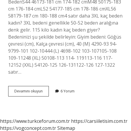
BedenS44 46173-181 cm 174-182 cmM48 50175-183
cm 176-184 cmL52 54177-185 cm 178-186 cmXL56
58179-187 cm 180-188 cm4 satır daha 3XL kaç beden
kadın? 3XL bedeni genellikle 50-52 beden aralığına
denk gelir. 115 kilo kadın kaç beden giyer?
Bedeninizi şu şekilde belirleyin: Giyim bedeni: Göğüs
çevresi (cm), Kalça çevresi (cm), 40 (M) 4290-93 94-
9799-101 102-10444 (L) 4698-102 103-107105-108
109-11248 (XL) 50108-113 114- 119113-116 117-
12152 (XXL) 54120-125 126-131122-126 127-1322
satır…
120
Devamını okuyun
6 Yorum
Kilo
Kaç
Beden
Giyer
https://www.turkceforum.com.tr
https://carsiiletisim.com.tr
https://vogconcept.com.tr
Sitemap