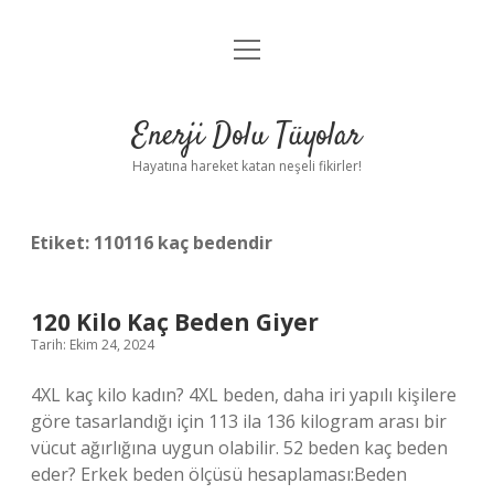
menüyü
Anasayfa
aç
Gizlilik Politikası
Enerji Dolu Tüyolar
Yasal Uyarı
Hayatına hareket katan neşeli fikirler!
Hakkımızda
Etiket:
110116 kaç bedendir
120 Kilo Kaç Beden Giyer
Tarih: Ekim 24, 2024
4XL kaç kilo kadın? 4XL beden, daha iri yapılı kişilere
göre tasarlandığı için 113 ila 136 kilogram arası bir
vücut ağırlığına uygun olabilir. 52 beden kaç beden
eder? Erkek beden ölçüsü hesaplaması:Beden