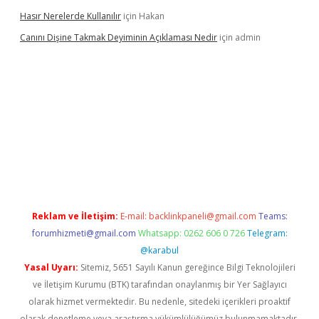
Hasır Nerelerde Kullanılır
için
Hakan
Canını Dişine Takmak Deyiminin Açıklaması Nedir
için
admin
ncel giriş
https://betexpergir.net/
Reklam ve İletişim:
E-mail:
backlinkpaneli@gmail.com
Teams:
forumhizmeti@gmail.com
Whatsapp: 0262 606 0 726
Telegram:
@karabul
Yasal Uyarı:
Sitemiz, 5651 Sayılı Kanun gereğince Bilgi Teknolojileri
ve İletişim Kurumu (BTK) tarafından onaylanmış bir Yer Sağlayıcı
olarak hizmet vermektedir. Bu nedenle, sitedeki içerikleri proaktif
olarak denetleme veya araştırma yükümlülüğümüz bulunmamaktadır.