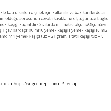
e katı ürünleri ölçmek için kullanılır ve bazı tariflerde az
gram olduğu sorusunun cevabı kaşıkla ne ölçtüğünüze bağlıdır
yemek kaşığı kaç ml’dir? Sıvılarda milimetre ölçümüÖlçümSıvı
ğı1 çay bardağı100 ml10 yemek kaşığı1 yemek kaşığı10 ml2
amdır? 1 yemek kaşığı tuz = 21 gram. 1 tatlı kaşığı tuz = 8
m.com.tr
https://vogconcept.com.tr
Sitemap