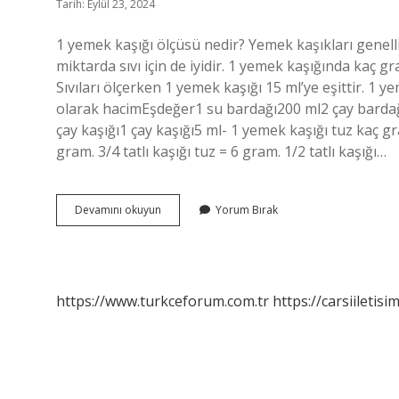
Tarih: Eylül 23, 2024
1 yemek kaşığı ölçüsü nedir? Yemek kaşıkları genellikl
miktarda sıvı için de iyidir. 1 yemek kaşığında kaç 
Sıvıları ölçerken 1 yemek kaşığı 15 ml’ye eşittir. 1 
olarak hacimEşdeğer1 su bardağı200 ml2 çay barda
çay kaşığı1 çay kaşığı5 ml- 1 yemek kaşığı tuz kaç gr
gram. 3/4 tatlı kaşığı tuz = 6 gram. 1/2 tatlı kaşığı…
Bir
Devamını okuyun
Yorum Bırak
Yemek
Kaşığı
Ne
Kadar
https://www.turkceforum.com.tr
https://carsiiletisi