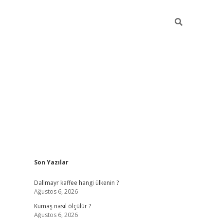
Sidebar
Son Yazılar
ilbet yeni giriş
betexper güncel giri
Dallmayr kaffee hangi ülkenin ?
Ağustos 6, 2026
Kumaş nasıl ölçülür ?
Ağustos 6, 2026