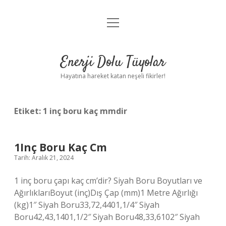
menüyü
Anasayfa
aç
Gizlilik Politikası
Enerji Dolu Tüyolar
Yasal Uyarı
Hayatına hareket katan neşeli fikirler!
Hakkımızda
Etiket:
1 inç boru kaç mmdir
1Inç Boru Kaç Cm
Tarih: Aralık 21, 2024
1 inç boru çapı kaç cm’dir? Siyah Boru Boyutları ve
AğırlıklarıBoyut (inç)Dış Çap (mm)1 Metre Ağırlığı
(kg)1″ Siyah Boru33,72,4401,1/4″ Siyah
Boru42,43,1401,1/2″ Siyah Boru48,33,6102″ Siyah