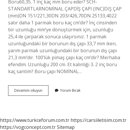
Boru60,35. 1 inç kaç mm boru eder? SCH-
STANDARTLARNOMİNAL ÇAPDİŞ ÇAPI (INC)DIŞ ÇAP
(mm)DN 151/221,30DN 203/426,70DN 25133,4022
satır daha 1 parmak boru kaç cm’dir? İnç cinsinden
bir uzunluğu mm’ye dönüştürmek için, uzunluğu
25,4 ile çarparak sonuca ulaşırsınız. 1 parmak
uzunluğundaki bir borunun dış çapı 33,7 mm iken,
yarım parmak uzunluğundaki bir borunun dış çapı
21,3 mm’dir. 100’lük pimaş çapı kaç cm’dir? Merhaba
efendim. Uzunluğu 200 cm. Et kalınlığı 3. 2 inç boru
kaç santim? Boru çapı NOMİNAL…
1Inç
Devamını okuyun
Yorum Bırak
Boru
Kaç
Cm
https://www.turkceforum.com.tr
https://carsiiletisim.com.tr
https://vogconcept.com.tr
Sitemap