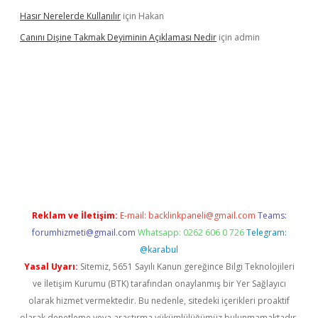
Hasır Nerelerde Kullanılır
için
Hakan
Canını Dişine Takmak Deyiminin Açıklaması Nedir
için
admin
üncel giriş
https://betexpergir.net/
Reklam ve İletişim:
E-mail:
backlinkpaneli@gmail.com
Teams:
forumhizmeti@gmail.com
Whatsapp: 0262 606 0 726
Telegram:
@karabul
Yasal Uyarı:
Sitemiz, 5651 Sayılı Kanun gereğince Bilgi Teknolojileri
ve İletişim Kurumu (BTK) tarafından onaylanmış bir Yer Sağlayıcı
olarak hizmet vermektedir. Bu nedenle, sitedeki içerikleri proaktif
olarak denetleme veya araştırma yükümlülüğümüz bulunmamaktadır.